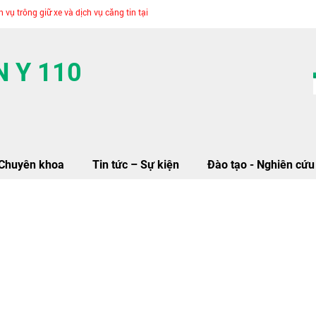
trông giữ xe và dịch vụ căng tin tại BVQY110
 Y 110
Chuyên khoa
Tin tức – Sự kiện
Đào tạo - Nghiên cứu