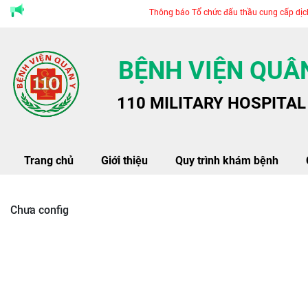
Thông báo Tổ chức đấu thầu cung cấp dịch vụ 
BỆNH VIỆN QUÂN
110 MILITARY HOSPITAL
Trang chủ
Giới thiệu
Quy trình khám bệnh
Chưa config