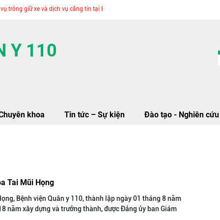
rông giữ xe và dịch vụ căng tin tại BVQY110
 Y 110
Chuyên khoa
Tin tức – Sự kiện
Đào tạo - Nghiên cứu
oa Tai Mũi Họng
ọng, Bệnh viện Quân y 110, thành lập ngày 01 tháng 8 năm
 18 năm xây dựng và trưởng thành, được Đảng ủy ban Giám