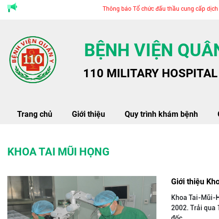
Thông báo Tổ chức đấu thầu cung cấp dịch vụ t
BỆNH VIỆN QUÂN
110 MILITARY HOSPITAL
Trang chủ
Giới thiệu
Quy trình khám bệnh
KHOA TAI MŨI HỌNG
Giới thiệu Kh
Khoa Tai-Mũi-H
2002. Trải qua
đốc...