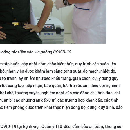
 công tác tiêm vắc xin phòng COVID-19
 tập huấn, cập nhật nắm chắc kiến thức, quy trình các bước liên
 bộ, nhân viên được khám lâm sàng tổng quát, đo mạch, nhiệt độ,
ếu tố tránh lây nhiễm như đeo khẩu trang, giãn cách cự ly đúng quy
n tốt công tác tiếp nhận, bảo quản, lưu trữ vắc xin, theo dõi nghiêm
hặt chẽ, thường xuyên, nghiêm ngặt của các đồng chí lãnh đạo, chỉ
huẩn bị các phương án để xử trí các trường hợp khẩn cấp, các tình
tác tiêm phòng được triển khai thực hiện đồng bộ, đúng quy định, bảo
 COVID-19 tại Bệnh viện Quân y 110 đều đảm bảo an toàn, không có