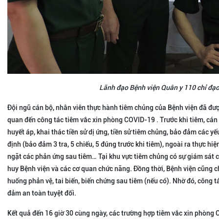
Lãnh đạo Bệnh viện Quân y 110 chỉ đạo
Đội ngũ cán bộ, nhân viên thực hành tiêm chủng của Bệnh viện đã được
quan đến công tác tiêm vắc xin phòng COVID-19 . Trước khi tiêm, cán
huyết áp, khai thác tiền sử dị ứng, tiền sử tiêm chủng, bảo đảm các y
định (bảo đảm 3 tra, 5 chiếu, 5 đúng trước khi tiêm), ngoài ra thực hiệ
ngặt các phản ứng sau tiêm… Tại khu vực tiêm chủng có sự giám sát c
huy Bệnh viện và các cơ quan chức năng. Đồng thời, Bệnh viện cũng c
huống phản vệ, tai biến, biến chứng sau tiêm (nếu có). Nhờ đó, công 
đảm an toàn tuyệt đối.
Kết quả đến 16 giờ 30 cùng ngày, các trường hợp tiêm vắc xin phòng